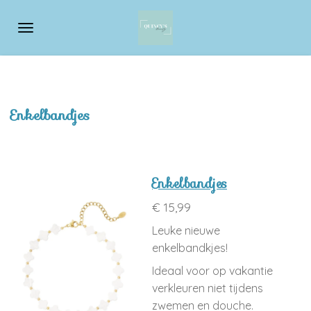
Ga
direct
naar
de
hoofdinhoud
Enkelbandjes
Enkelbandjes
€ 15,99
Leuke nieuwe
enkelbandkjes!
Ideaal voor op vakantie
verkleuren niet tijdens
zwemen en douche.