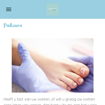
Ga
direct
naar
de
Pedicure
hoofdinhoud
Heeft u last van uw voeten, of wilt u graag uw voeten