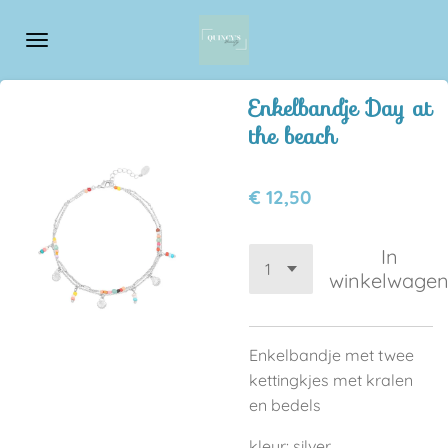
Ga
direct
naar
de
Enkelbandje Day at
hoofdinhoud
the beach
€ 12,50
In
winkelwage
Enkelbandje met twee
kettingkjes met kralen
en bedels
kleur: silver