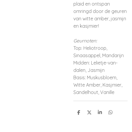
plaid en ontspan
omringd door de geuren
van witte amber, jasmijn
en kasjmier!
Geurnoten:
Top: Heliotroop,
Sinaasappel, Mandarijn
Midden: Lelietje-van-
dalen, Jasmijn
Basis: Muskusbloem,
Witte Amber, Kasjmier,
Sandelhout, Vanille
D
D
S
D
e
e
h
e
l
e
a
l
e
l
r
e