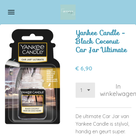
Ga
direct
naar
de
Yankee Candle -
hoofdinhoud
Black Coconut
Car Jar Ultimate
€ 6,90
In
winkelwage
De ultimate Car Jar van
Yankee Candle is stijlvol,
handig en geurt super.