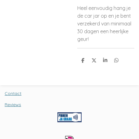
Heel eenvoudig hang je
de car jar op en je bent
verzekerd van minimaal
30 dagen een heerlijke
geur!
D
D
S
D
e
e
h
e
l
e
a
l
e
l
r
e
n
e
n
Contact
Reviews