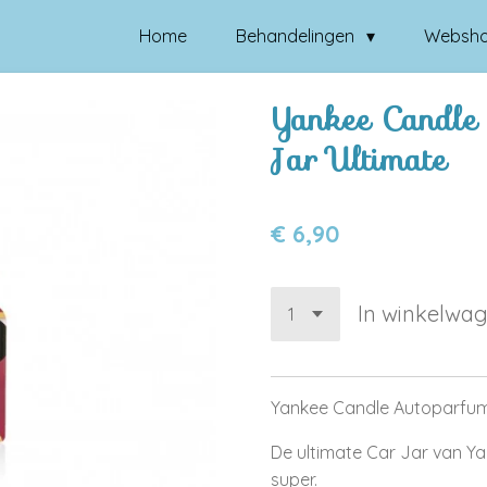
Home
Behandelingen
Websh
Yankee Candle 
Jar Ultimate
€ 6,90
In winkelwa
Yankee Candle Autoparfum
De ultimate Car Jar van Yan
super.