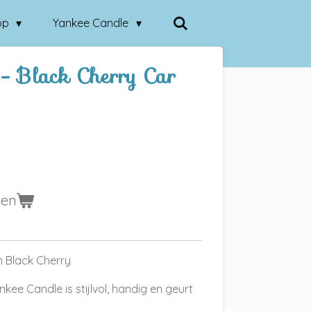
op
Yankee Candle
- Black Cherry Car
gen
 Black Cherry
kee Candle is stijlvol, handig en geurt