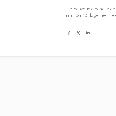
Heel eenvoudig hang je de 
minimaal 30 dagen een heer
D
D
S
e
e
h
l
e
a
e
l
r
n
e