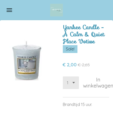
Ga
direct
naar
de
Yankee Candle -
hoofdinhoud
A Calm & Quiet
Place Votive
Sale!
€ 2,00
€ 2,65
In
winkelwage
Brandtijd 15 uur.