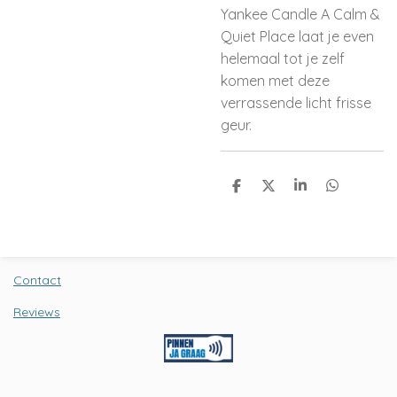
Yankee Candle A Calm &
Quiet Place laat je even
helemaal tot je zelf
komen met deze
verrassende licht frisse
geur.
D
D
S
D
e
e
h
e
l
e
a
l
e
l
r
e
n
e
n
Contact
Reviews