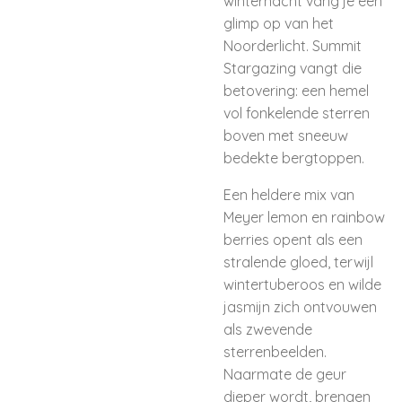
winternacht vang je een
glimp op van het
Noorderlicht. Summit
Stargazing vangt die
betovering: een hemel
vol fonkelende sterren
boven met sneeuw
bedekte bergtoppen.
Een heldere mix van
Meyer lemon en rainbow
berries opent als een
stralende gloed, terwijl
wintertuberoos en wilde
jasmijn zich ontvouwen
als zwevende
sterrenbeelden.
Naarmate de geur
dieper wordt, brengen