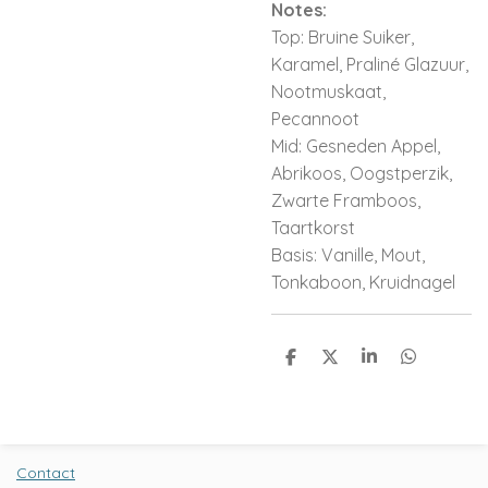
Notes:
Top: Bruine Suiker,
Karamel, Praliné Glazuur,
Nootmuskaat,
Pecannoot
Mid: Gesneden Appel,
Abrikoos, Oogstperzik,
Zwarte Framboos,
Taartkorst
Basis: Vanille, Mout,
Tonkaboon, Kruidnagel
D
D
S
D
e
e
h
e
l
e
a
l
e
l
r
e
n
e
n
Contact