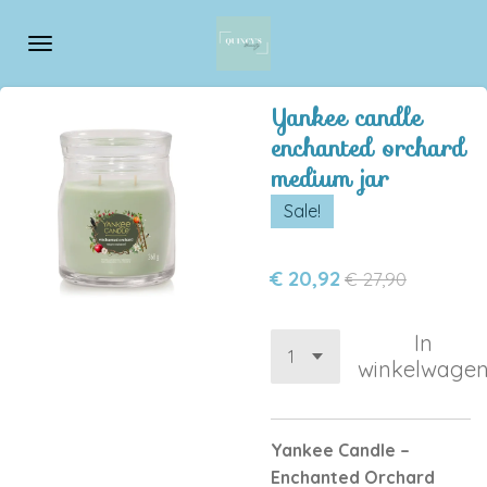
Ga
direct
naar
de
Yankee candle
hoofdinhoud
enchanted orchard
medium jar
Sale!
€ 20,92
€ 27,90
In
winkelwage
Yankee Candle –
Enchanted Orchard