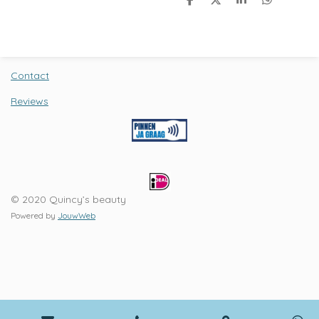
D
D
S
D
e
e
h
e
l
e
a
l
e
l
r
e
n
e
n
Contact
Reviews
© 2020 Quincy’s beauty
Powered by
JouwWeb