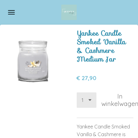
Ga
direct
naar
de
Yankee Candle
hoofdinhoud
Smoked Vanilla
& Cashmere
Medium Jar
€ 27,90
In
winkelwage
Yankee Candle Smoked
Vanilla & Cashmere is