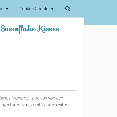
op
Yankee Candle
Snowflake Kisses
sses. Vang de ijzige kus van een
ge tonen van violet, roos en witte