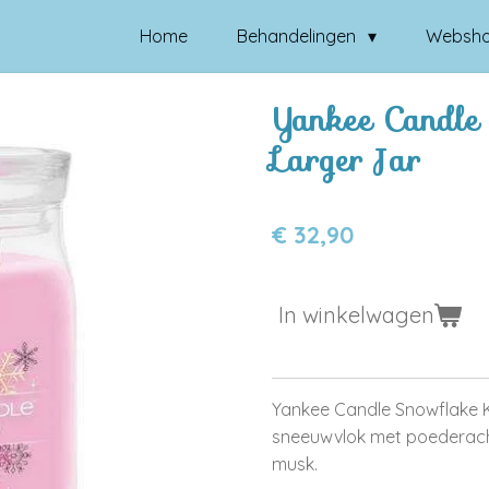
Home
Behandelingen
Websh
Yankee Candle 
Larger Jar
€ 32,90
In winkelwagen
Yankee Candle Snowflake Ki
sneeuwvlok met poederachti
musk.