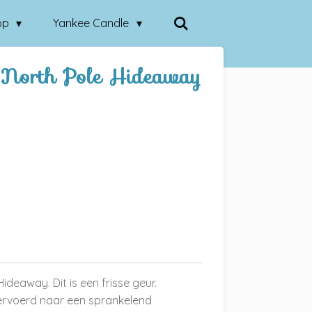
op
Yankee Candle
 North Pole Hideaway
deaway. Dit is een frisse geur.
ervoerd naar een sprankelend