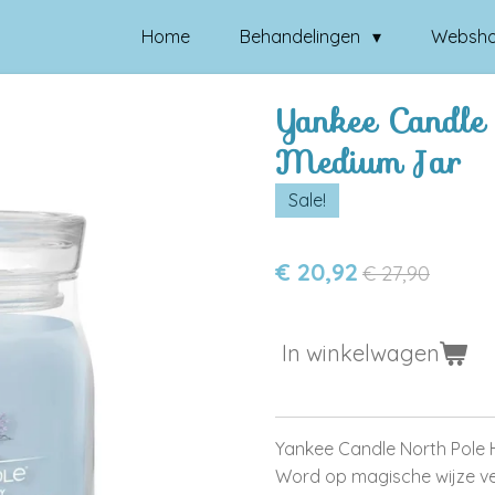
Home
Behandelingen
Websh
Yankee Candle
Medium Jar
Sale!
€ 20,92
€ 27,90
In winkelwagen
Yankee Candle North Pole Hi
Word op magische wijze v