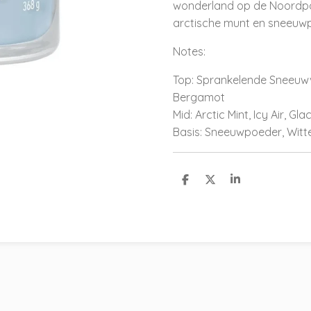
wonderland op de Noordpool
arctische munt en sneeuw
Notes:
Top: Sprankelende Sneeuwv
Bergamot
Mid: Arctic Mint, Icy Air, Gl
Basis: Sneeuwpoeder, Witt
D
D
S
e
e
h
l
e
a
e
l
r
n
e