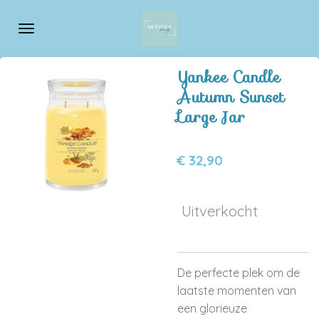
Ga
direct
naar
de
Yankee Candle
hoofdinhoud
Autumn Sunset
Large Jar
€ 32,90
Uitverkocht
De perfecte plek om de
laatste momenten van
een glorieuze