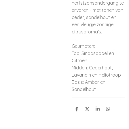
herfstzonsondergang te
ervaren - met tonen van
ceder, sandelhout en
een vleugje zonnige
citrusaroma's.
Geurnoten:
Top: Sinaasappel en
Citroen
Midden: Cederhout,
Lavandin en Heliotroop
Basis: Amber en
Sandelhout
D
D
S
D
e
e
h
e
l
e
a
l
e
l
r
e