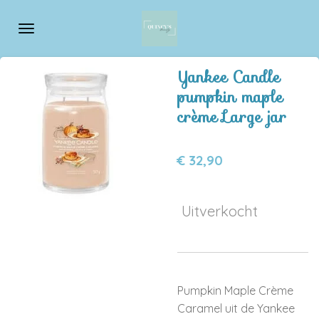
Ga
direct
naar
de
Yankee Candle
hoofdinhoud
pumpkin maple
crème Large jar
€ 32,90
Uitverkocht
Pumpkin Maple Crème
Caramel uit de Yankee