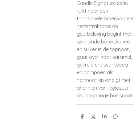
Candle Signature serie
ruikt naar een
traditionele Amerikaanse
herfsttraktatie: de
geurbeleving begint met
gebruinde boter, kaneel
en suiker in de topnoot,
gaat over naar karamel,
gekruid croissantdeeg
en pompoen als
hartnoot en eindigt met
ahorn en vanilleglazuur
als langdurige basisnoot
D
D
S
D
e
e
h
e
l
e
a
l
e
l
r
e