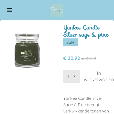
Ga
direct
naar
de
Yankee Candle
hoofdinhoud
Silver sage & pine
Sale!
€ 20,92
€ 27,90
In
winkelwage
Yankee Candle Silver
Sage & Pine brengt
v
erkwikkende tonen van