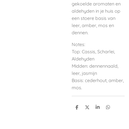
gekoelde aromaten en
aldehyden in je huis op
een stoere basis van
leer, amber, mos en
dennen.
Notes:
Top: Cassis, Scharlei,
Aldehyden
Midden: dennennaald,
leer, jasmijn
Basis: cederhout, amber,
mos.
D
D
S
D
e
e
h
e
l
e
a
l
e
l
r
e
n
e
n