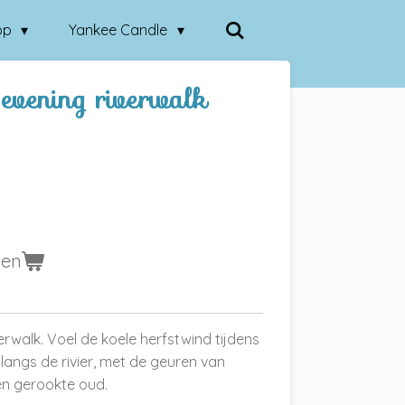
op
Yankee Candle
evening riverwalk
gen
rwalk. Voel de koele herfstwind tijdens
angs de rivier, met de geuren van
en gerookte oud.