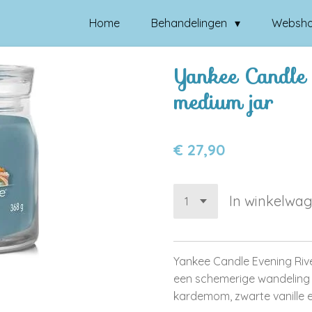
Home
Behandelingen
Websh
Yankee Candle 
medium jar
€ 27,90
In winkelwa
Yankee Candle Evening Rive
een schemerige wandeling l
kardemom, zwarte vanille 