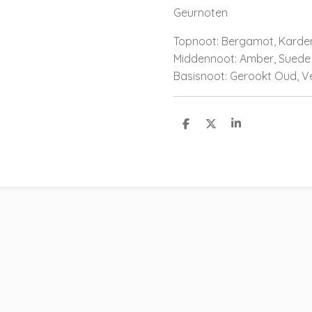
Geurnoten
Topnoot: Bergamot, Karde
Middennoot: Amber, Suede 
Basisnoot: Gerookt Oud, 
D
D
S
e
e
h
l
e
a
e
l
r
n
e