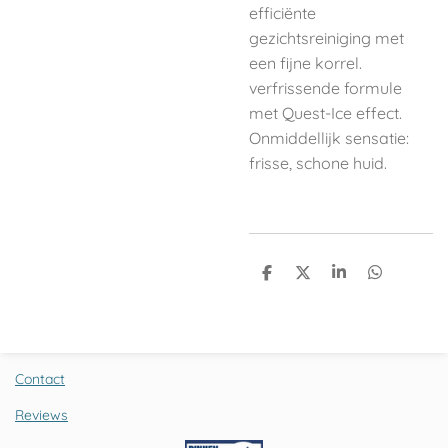
efficiënte
gezichtsreiniging met
een fijne korrel.
verfrissende formule
met Quest-Ice effect.
Onmiddellijk sensatie:
frisse, schone huid.
D
D
S
D
e
e
h
e
l
e
a
l
e
l
r
e
n
e
n
Contact
Reviews