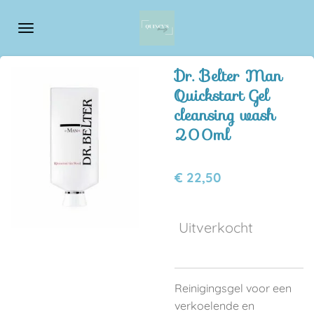
Ga
direct
naar
de
Dr. Belter Man
hoofdinhoud
Quickstart Gel
cleansing wash
200ml
€ 22,50
Uitverkocht
Reinigingsgel voor een
verkoelende en