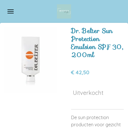
Ga
direct
naar
de
Dr. Belter Sun
hoofdinhoud
Protection
Emulsion SPF 30,
200ml
€ 42,50
Uitverkocht
De sun protection
producten voor gezicht