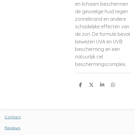
en lichaam beschermen
de gevoelige huid tegen
zonnebrand en andere
schadelijke effecten van
de zon. De formule bevat
bewezen UVA en UVB
bescherming en een
natuurlijk cel
beschermingscomplex.
D
D
S
D
e
e
h
e
l
e
a
l
e
l
r
e
n
e
n
Contact
Reviews