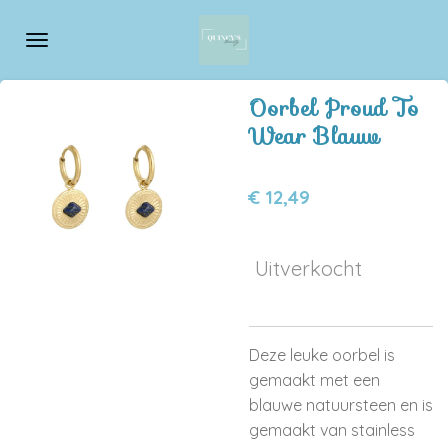
Ga
direct
naar
de
Oorbel Proud To
hoofdinhoud
Wear Blauw
€ 12,49
Uitverkocht
Deze leuke oorbel is
gemaakt met een
blauwe natuursteen en is
gemaakt van stainless