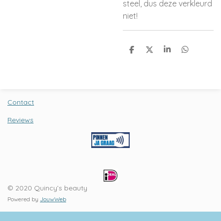
steel, dus deze verkleurd
niet!
D
D
S
D
e
e
h
e
l
e
a
l
e
l
r
e
n
e
n
Contact
Reviews
© 2020 Quincy’s beauty
Powered by
JouwWeb