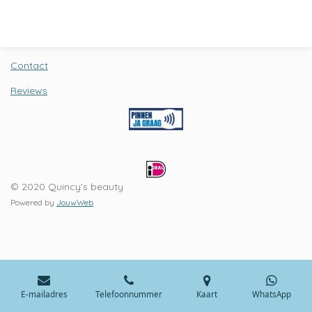
e
e
h
e
l
e
a
l
e
l
r
e
n
e
n
Contact
Reviews
© 2020 Quincy’s beauty
Powered by
JouwWeb
E-mailadres
Telefoonnummer
Kaart
WhatsApp