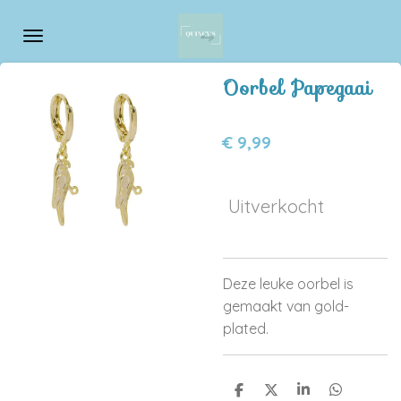
Ga
direct
naar
Oorbel Papegaai
de
hoofdinhoud
€ 9,99
Uitverkocht
Deze leuke oorbel is
gemaakt van gold-
plated.
D
D
S
D