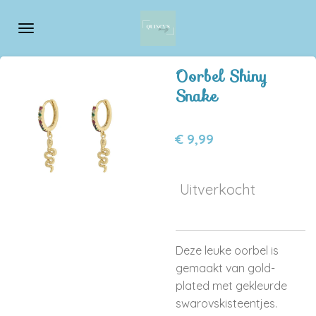
Ga
direct
naar
de
Oorbel Shiny
hoofdinhoud
Snake
€ 9,99
Uitverkocht
Deze leuke oorbel is
gemaakt van gold-
plated met gekleurde
swarovskisteentjes
.