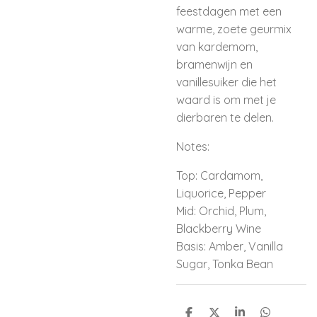
feestdagen met een
warme, zoete geurmix
van kardemom,
bramenwijn en
vanillesuiker die het
waard is om met je
dierbaren te delen.
Notes:
Top: Cardamom,
Liquorice, Pepper
Mid: Orchid, Plum,
Blackberry Wine
Basis: Amber, Vanilla
Sugar, Tonka Bean
D
D
S
D