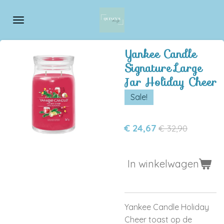
Ga
direct
naar
de
Yankee Candle
hoofdinhoud
Signature Large
Jar Holiday Cheer
Sale!
€ 24,67
€ 32,90
In winkelwagen
Yankee Candle Holiday
Cheer toast op
de