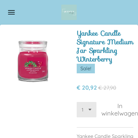
Ga
direct
naar
de
Yankee Candle
hoofdinhoud
Signature Medium
Jar Sparkling
Winterberry
Sale!
€ 20,92
€ 27,90
In
winkelwage
Yankee Candle Sparkling