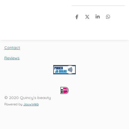
D
D
S
D
e
e
h
e
l
e
a
l
e
l
r
e
n
e
n
Contact
Reviews
© 2020 Quincy’s beauty
Powered by
JouwWeb