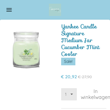
Ga
direct
naar
de
Yankee Candle
hoofdinhoud
Signature
Medium Jar
Cucumber Mint
Cooler
Sale!
€ 20,92
€ 27,90
In
winkelwage