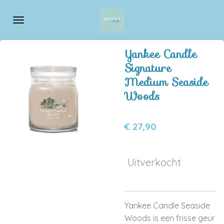
Ga
direct
naar
de
Yankee Candle
hoofdinhoud
Signature
Medium Seaside
Woods
€ 27,90
Uitverkocht
Yankee Candle Seaside
Woods is een frisse geur