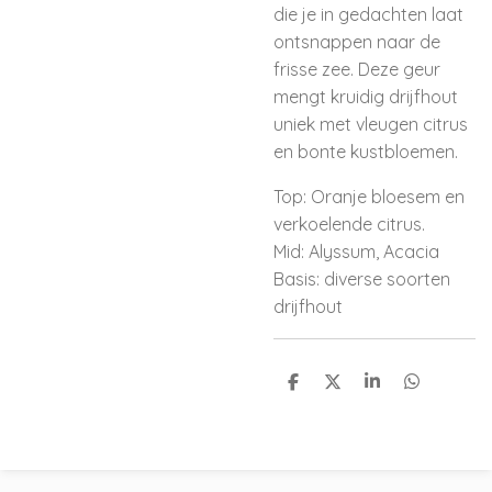
die je in gedachten laat
ontsnappen naar de
frisse zee. Deze geur
mengt kruidig drijfhout
uniek met vleugen citrus
en bonte kustbloemen.
Top: Oranje bloesem en
verkoelende citrus.
Mid: Alyssum, Acacia
Basis: diverse soorten
drijfhout
D
D
S
D
e
e
h
e
l
e
a
l
e
l
r
e
n
e
n