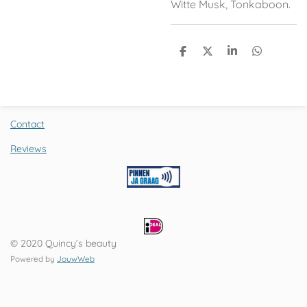
Witte Musk, Tonkaboon.
D
D
S
D
e
e
h
e
l
e
a
l
e
l
r
e
n
e
n
Contact
Reviews
© 2020 Quincy’s beauty
Powered by
JouwWeb