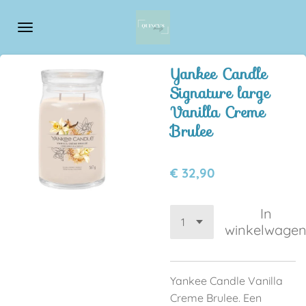
Ga
direct
naar
de
Yankee Candle
hoofdinhoud
Signature large
Vanilla Creme
Brulee
€ 32,90
In
winkelwage
Yankee Candle Vanilla
Creme Brulee. Een