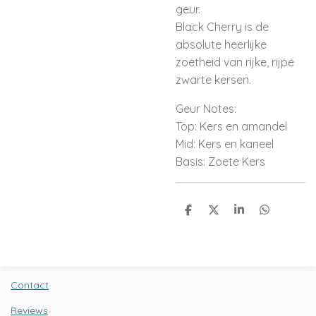
geur.
Black Cherry is de
absolute heerlijke
zoetheid van rijke, rijpe
zwarte kersen.
Geur Notes:
Top: Kers en amandel
Mid: Kers en kaneel
Basis: Zoete Kers
D
D
S
D
e
e
h
e
l
e
a
l
e
l
r
e
n
e
n
Contact
Reviews