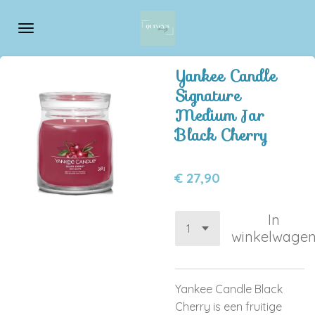
Ga
direct
naar
de
Yankee Candle
hoofdinhoud
Signature
Medium Jar
Black Cherry
€ 27,90
In
winkelwage
Yankee Candle Black
Cherry is een fruitige