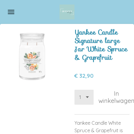
Ga
direct
naar
de
Yankee Candle
hoofdinhoud
Signature large
Jar White Spruce
& Grapefruit
€ 32,90
In
winkelwage
Yankee Candle White
Spruce & Grapefruit is