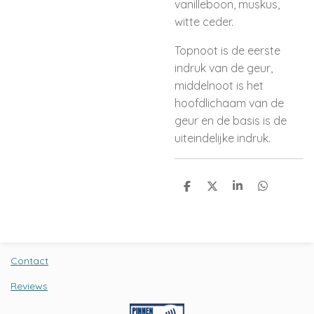
vanilleboon, muskus,
witte ceder.
Topnoot is de eerste
indruk van de geur,
middelnoot is het
hoofdlichaam van de
geur en de basis is de
uiteindelijke indruk.
D
D
S
D
e
e
h
e
l
e
a
l
e
l
r
e
n
e
n
Contact
Reviews